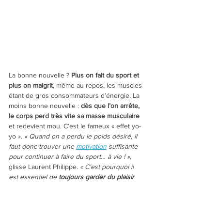
La bonne nouvelle ? 
Plus on fait du sport et 
plus on maigrit
, même au repos, les muscles 
étant de gros consommateurs d’énergie. La 
moins bonne nouvelle : 
dès que l’on arrête, 
le corps perd très vite sa masse musculaire 
et redevient mou. C’est le fameux « effet yo-
yo ».
 « Quand on a perdu le poids désiré, il 
faut donc trouver une 
motivation
 suffisante 
pour continuer à faire du sport… à vie ! »
, 
glisse Laurent Philippe. 
« C’est pourquoi il 
est essentiel de 
toujours garder du plaisir 
dans sa pratique. »
Pour y parvenir, il peut être astucieux de 
faire une activité physique 
avec un 