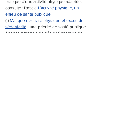
pratique d’une activité physique adaptée, 
consulter l’article 
L’activité physique, un 
enjeu de santé publique
.
(1) 
Manque d’activité physique et excès de 
sédentarité
 : une priorité de santé publique, 
Agence nationale de sécurité sanitaire de 
l’alimentation, de l’environnement et du 
travail, février 2022
Voir tout
Posts récents